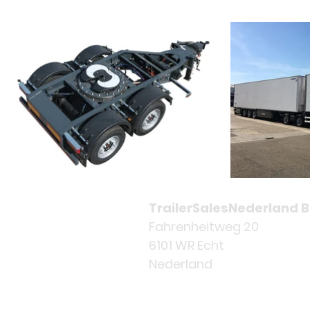
TrailerSalesNederland B
Fahrenheitweg 20
6101 WR Echt
Nederland