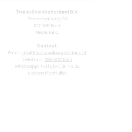
TrailerSalesNederland B.V.
Fahrenheitweg 20
6101 WR Echt
Nederland
Contact:
Email:
info@trailersalesnederland.nl
Telefoon:
085-8225015
Whatsapp: +31 (0)6 11 26 43 32
Contactformulier
Overige informatie:
Vacatures
Voorwaarden
Nieuwsbrief
Sociale media: